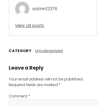
admin12376
View all posts
CATEGORY
Uncategorized
Leave a Reply
Your email address will not be published.
Required fields are marked
*
Comment
*