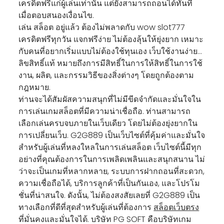
เครดิตฟรีแก่ผู้เล่นเท่านั้น แต่ยังสามารถถอนได้ทันที
เมื่อตอบสนองเงื่อนไข.
เล่น สล็อต อยู่แล้ว ต้องไม่พลาดกับ wow slot777
เครดิตฟรีทุกวัน แจกฟรีง่าย ไม่ต้องลุ้นให้ยุ่งยาก เหมาะ
กับคนที่อยากเริ่มแบบไม่ต้องใช้ทุนเอง เว็บใช้งานง่าย…
ลิขสิทธิ์แท้ หมายถึงการมีสิทธิ์ในการให้สิทธิ์ในการใช้
งาน, ผลิต, และกรรมวิธีของสิ่งต่างๆ โดยถูกต้องตาม
กฎหมาย.
ท่านจะได้สัมผัสความสนุกที่ไม่มีขีดจำกัดและมั่นใจใน
การเล่นเกมสล็อตที่มีความน่าเชื่อถือ. ท่านสามารถ
เลือกเล่นครบจบภายในเว็บเดียว โดยไม่ต้องยุ่งยากใน
การเปลี่ยนเว็บ. G2G889 เป็นเว็บไซต์ที่คุ้มค่าและมั่นใจ
สำหรับผู้เล่นที่หลงใหลในการเล่นสล็อต เว็บไซต์นี้มีทุก
อย่างที่คุณต้องการในการเพลิดเพลินและสนุกสนาน ไม่
ว่าจะเป็นเกมที่หลากหลาย, ระบบการฝากถอนที่สะดวก,
ความเชื่อถือได้, บริการลูกค้าที่เป็นกันเอง, และโปรโม
ชั่นที่น่าสนใจ. ดังนั้น, ไม่ต้องสงสัยเลยที่ G2G889 เป็น
ทางเลือกที่ดีที่สุดสำหรับผู้เล่นที่ต้องการ
สล็อตเว็บตรง
ที่มั่นคงและมั่นใจได้. บริษัท PG SOFT คือบริษัทเกม